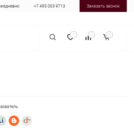
 ежедневно
+7 495 003 9713
Заказать звонок
0
0
0
ьзователь