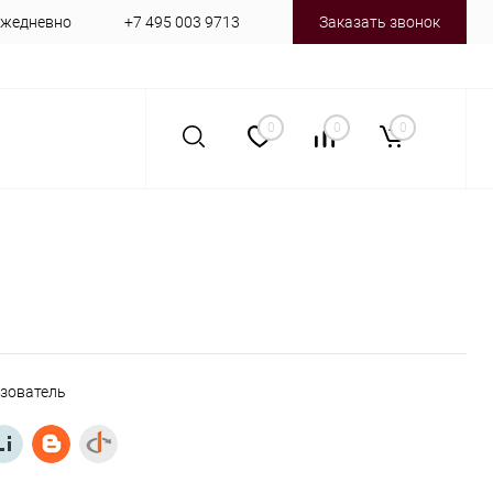
 ежедневно
+7 495 003 9713
Заказать звонок
0
0
0
ьзователь