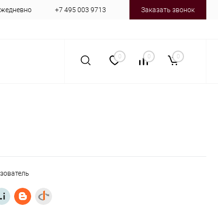
 ежедневно
+7 495 003 9713
Заказать звонок
0
0
0
ьзователь