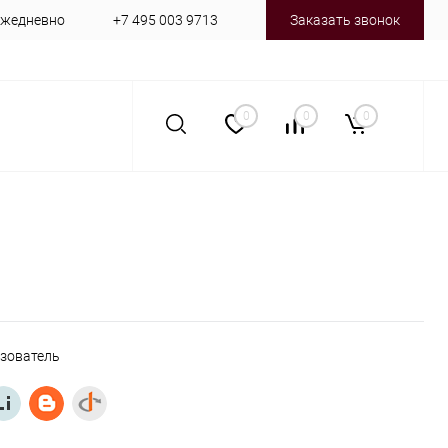
 ежедневно
+7 495 003 9713
Заказать звонок
0
0
0
ьзователь