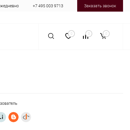
 ежедневно
+7 495 003 9713
Заказать звонок
0
0
0
ьзователь