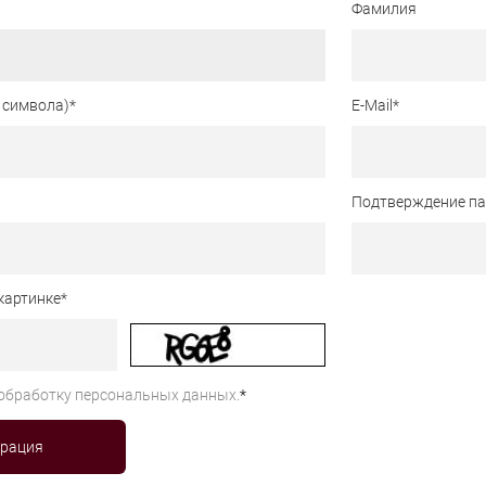
Фамилия
 символа)
*
E-Mail
*
Подтверждение п
картинке
*
обработку персональных данных.
*