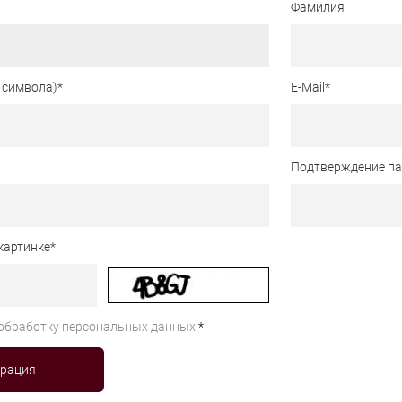
Фамилия
 символа)
*
E-Mail
*
Подтверждение п
картинке
*
обработку персональных данных.
*