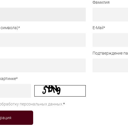
Фамилия
 символа)
*
E-Mail
*
Подтверждение п
картинке
*
обработку персональных данных.
*