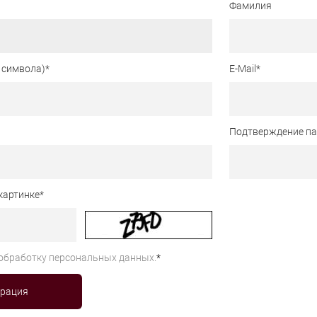
Фамилия
 символа)
*
E-Mail
*
Подтверждение п
картинке
*
обработку персональных данных.
*