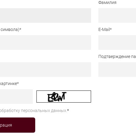
Фамилия
 символа)
*
E-Mail
*
Подтверждение п
картинке
*
обработку персональных данных.
*