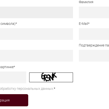
Фамилия
 символа)
*
E-Mail
*
Подтверждение п
картинке
*
обработку персональных данных.
*