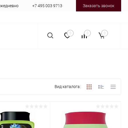
 ежедневно
+7 495 003 9713
Заказать звонок
0
0
0
Вид каталога: