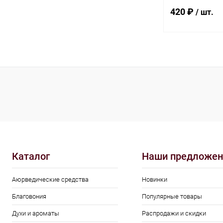
Волос С Чесноко
420 ₽
/ шт.
В 
Купить в 1 кл
В избранное
Каталог
Наши предложен
Аюрведические средства
Новинки
Благовония
Популярные товары
Духи и ароматы
Распродажи и скидки