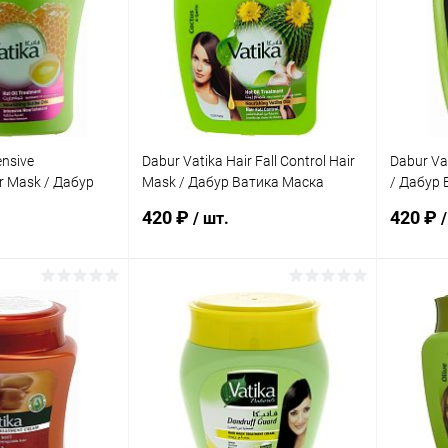
ensive
Dabur Vatika Hair Fall Control Hair
Dabur Va
r Mask / Дабур
Mask / Дабур Ватика Маска
/ Дабур 
ля Волос
Контроль Выпадения для Волос
с Маслом
420 ₽
420 ₽
/ шт.
/
тание 500 г
500 г
корзину
В корзину
ик
Сравнение
Купить в 1 клик
Сравнение
Купит
Под заказ
В избранное
Под заказ
В изб