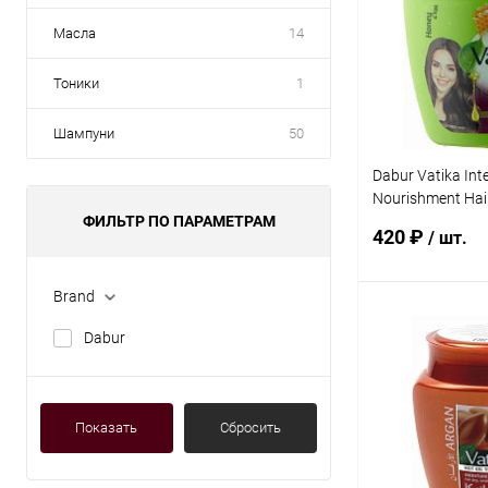
Масла
14
Тоники
1
Шампуни
50
Dabur Vatika Int
Nourishment Hai
ФИЛЬТР ПО ПАРАМЕТРАМ
Ватика Маска д
420 ₽
/ шт.
Интенсивное Пи
Brand
В 
Dabur
Купить в 1 кл
В избранное
Показать
Сбросить