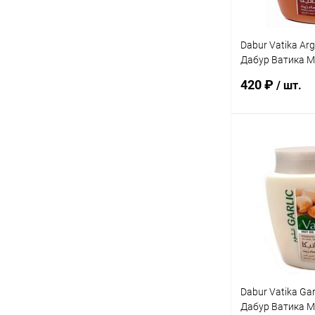
Dabur Vatika Arg
Дабур Ватика М
Мягкое Увлажн
420 ₽
/ шт.
Арганы 500 г
В 
Купить в 1 кл
В избранное
Dabur Vatika Gar
Дабур Ватика М