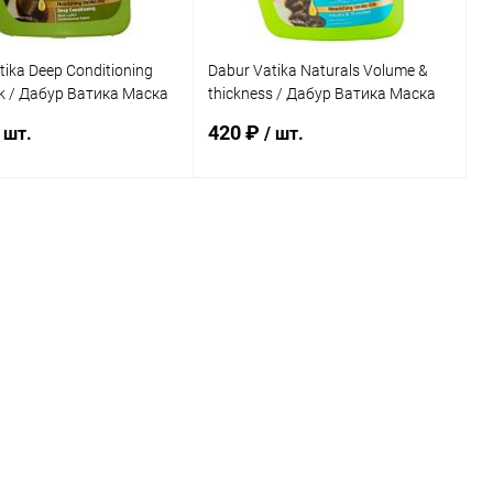
tika Deep Conditioning
Dabur Vatika Naturals Volume &
k / Дабур Ватика Маска
thickness / Дабур Ватика Маска
с Глубокое
Для Волос Объем И Густота 210
420 ₽
 шт.
/ шт.
онирование 500 г
мл
В корзину
В корзину
ь в 1 клик
К сравнению
Купить в 1 клик
К сравнению
ранное
Под заказ
В избранное
Под заказ