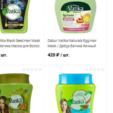
tika Black Seed Hair Mask
Dabur Vatika Naturals Egg Hair
Ватика Маска для Волос
Mask / Дабур Ватика Яичный
 Черного Тмина 500 г
Маска Для Волос Vatika Naturals
420 ₽
 шт.
/ шт.
500 г
В корзину
В корзину
ь в 1 клик
К сравнению
Купить в 1 клик
К сравнению
ранное
Под заказ
В избранное
Под заказ