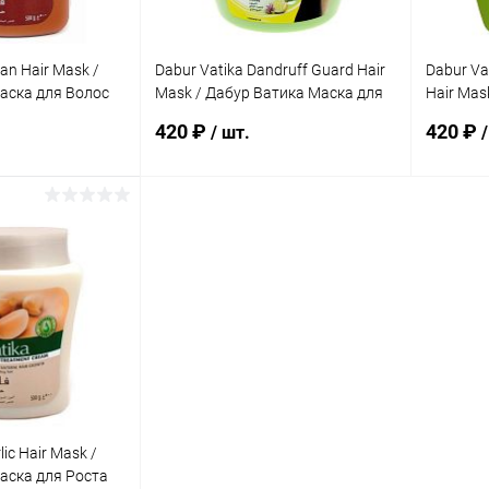
an Hair Mask /
Dabur Vatika Dandruff Guard Hair
Dabur Va
аска для Волос
Mask / Дабур Ватика Маска для
Hair Mas
ение с Маслом
Волос Против Перхоти 500 г
для Воло
420 ₽
420 ₽
/ шт.
/
Кондици
корзину
В корзину
ик
К сравнению
Купить в 1 клик
К сравнению
Купит
Под заказ
В избранное
Под заказ
В изб
lic Hair Mask /
аска для Роста