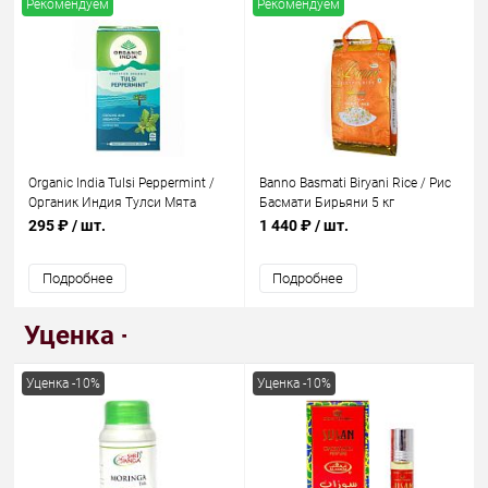
Рекомендуем
Рекомендуем
Organic India Tulsi Peppermint /
Banno Basmati Biryani Rice / Рис
Органик Индия Тулси Мята
Басмати Бирьяни 5 кг
перечная Тулси 25 Чайные
295 ₽
/ шт.
1 440 ₽
/ шт.
пакетики
Подробнее
Подробнее
Уценка -10%
Уценка -10%
Уценка -10%