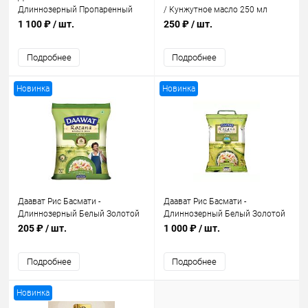
Длиннозерный Пропаренный
/ Кунжутное масло 250 мл
Golden Sella 5 кг
1 100 ₽
/ шт.
250 ₽
/ шт.
Подробнее
Подробнее
Новинка
Новинка
Даават Рис Басмати -
Даават Рис Басмати -
Длиннозерный Белый Золотой
Длиннозерный Белый Золотой
1 кг
5 кг
205 ₽
/ шт.
1 000 ₽
/ шт.
Подробнее
Подробнее
Новинка