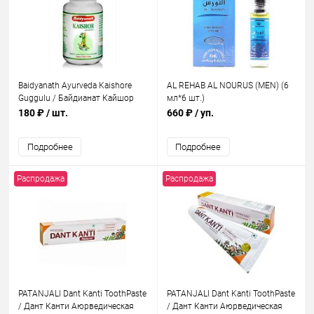
Baidyanath Ayurveda Kaishore
AL REHAB AL NOURUS (MEN) (6
Guggulu / Байдианат Кайшор
мл*6 шт.)
Гуггул 80 таб.
180 ₽
/ шт.
660 ₽
/ уп.
Подробнее
Подробнее
Распродажа
Распродажа
PATANJALI Dant Kanti ToothPaste
PATANJALI Dant Kanti ToothPaste
/ Дант Канти Аюрведическая
/ Дант Канти Аюрведическая