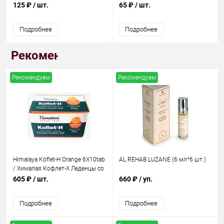
Зубная Паста 200 г
Зубная Паста 100 г
125 ₽
/ шт.
65 ₽
/ шт.
Подробнее
Подробнее
Рекомендуем
Рекомендуем
Рекомендуем
Himalaya Koflet-H Orange 6X10tab
AL REHAB LUZANE (6 мл*6 шт.)
/ Хималая Кофлет-Х Леденцы со
Вкусом апельсинь 6X 60 таб.
605 ₽
/ шт.
660 ₽
/ уп.
Подробнее
Подробнее