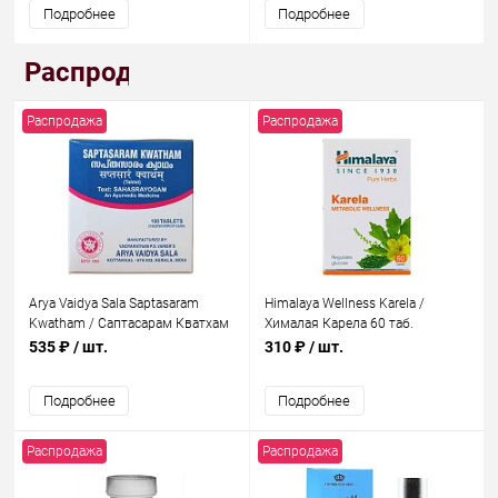
Подробнее
Подробнее
Распродажа
Распродажа
Распродажа
Arya Vaidya Sala Saptasaram
Himalaya Wellness Karela /
Kwatham / Саптасарам Кватхам
Хималая Карела 60 таб.
100 таб.
535 ₽
/ шт.
310 ₽
/ шт.
Подробнее
Подробнее
Распродажа
Распродажа