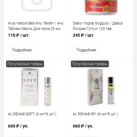
Arya Vaidya Sala Anu Tailam / Ану
Dabur Yograj Guggulu / Дабур
Тайлам Масло Для Носа 25 мл
Йограж Гуггул 120 таб.
110 ₽
/ шт.
245 ₽
/ шт.
Подробнее
Подробнее
Популярные товары
Популярные товары
AL REHAB SOFT (6 мл*6 шт.)
AL REHAB №1 (6 мл*6 шт.)
660 ₽
/ уп.
660 ₽
/ уп.