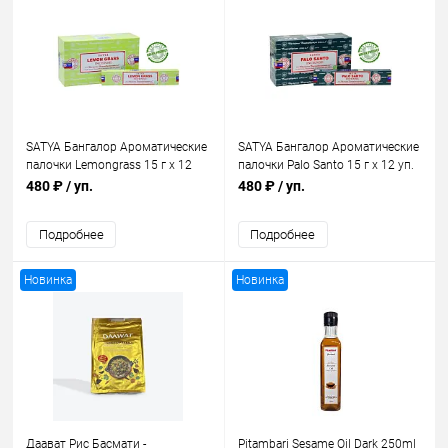
SATYA Бангалор Ароматические
SATYA Бангалор Ароматические
палочки Lemongrass 15 г х 12
палочки Palo Santo 15 г х 12 уп.
уп.
480 ₽
/ уп.
480 ₽
/ уп.
Подробнее
Подробнее
Новинка
Новинка
Даават Рис Басмати -
Pitambari Sesame Oil Dark 250ml