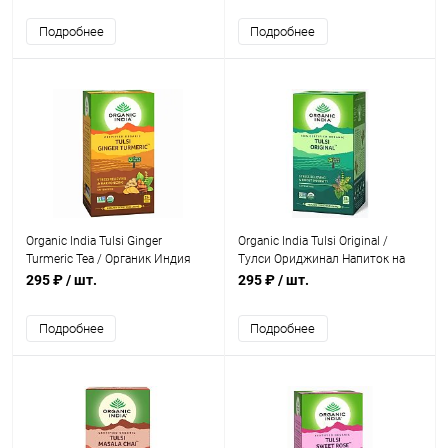
пакетики
Подробнее
Подробнее
Organic India Tulsi Ginger
Organic India Tulsi Original /
Turmeric Tea / Органик Индия
Тулси Ориджинал Напиток на
Чай Тулси, Имбирь, Куркума 25
Основе Листьев Священного
295 ₽
/ шт.
295 ₽
/ шт.
Чайные пакетики
Базилика 25 Чайные пакетики
Подробнее
Подробнее