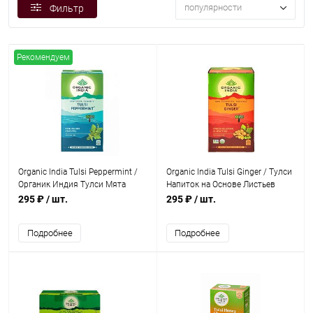
популярности
Фильтр
Рекомендуем
Organic India Tulsi Peppermint /
Organic India Tulsi Ginger / Тулси
Органик Индия Тулси Мята
Напиток на Основе Листьев
перечная Тулси 25 Чайные
Священного Базилика c
295 ₽
/ шт.
295 ₽
/ шт.
пакетики
Имбирём 25 Чайные пакетики
Подробнее
Подробнее