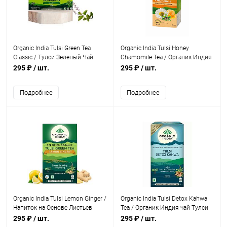
Organic India Tulsi Green Tea
Organic India Tulsi Honey
Classic / Тулси Зеленый Чай
Chamomile Tea / Органик Индия
Классический со Священным
Тулси Мед и ромашка 25
295 ₽
/ шт.
295 ₽
/ шт.
Базиликом 25 Чайные пакетики
Чайные пакетики
Подробнее
Подробнее
Organic India Tulsi Lemon Ginger /
Organic India Tulsi Detox Kahwa
Напиток на Основе Листьев
Tea / Органик Индия чай Тулси
Священным Базиликом с
Детокс Кахва 25 Чайные
295 ₽
/ шт.
295 ₽
/ шт.
Имбирём и Лимоном 25 Чайные
пакетики