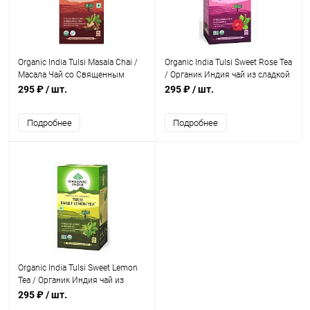
Organic India Tulsi Masala Chai /
Organic India Tulsi Sweet Rose Tea
Масала Чай со Священным
/ Органик Индия чай из сладкой
Базиликом 25 Чайные пакетики
розы и Тулси 25 Чайные
295 ₽
/ шт.
295 ₽
/ шт.
пакетики
Подробнее
Подробнее
Organic India Tulsi Sweet Lemon
Tea / Органик Индия чай из
Тулси и лимоном 25 Чайные
295 ₽
/ шт.
пакетики