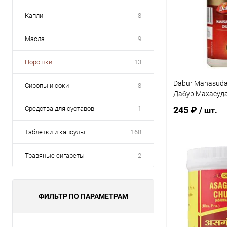
Капли
8
Масла
9
Порошки
13
Dabur Mahasuda
Сиропы и соки
8
Дабур Махасуда
Средства для суставов
1
245 ₽
/ шт.
Таблетки и капсулы
168
В 
Травяные сигареты
2
Купить в 1 кл
В избранное
ФИЛЬТР ПО ПАРАМЕТРАМ