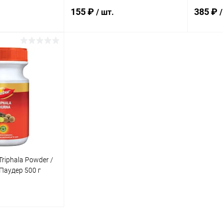
155 ₽
385 ₽
/ шт.
/
корзину
В корзину
ик
Сравнение
Купить в 1 клик
Сравнение
Купит
Под заказ
В избранное
Под заказ
В изб
Triphala Powder /
Паудер 500 г