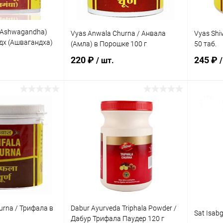
(Ashwagandha)
Vyas Anwala Churna / Анвала
Vyas Shi
дх (Ашвагандха)
(Амла) в Порошке 100 г
50 таб.
220 ₽
245 ₽
/ шт.
/
корзину
В корзину
ик
Сравнение
Купить в 1 клик
Сравнение
Купит
Под заказ
В избранное
Под заказ
В изб
hurna / Трифала в
Dabur Ayurveda Triphala Powder /
Sat Isabg
Дабур Трифала Паудер 120 г