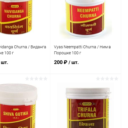
vidanga Churna / Виданга
Vyas Neempatti Churna / Ним в
е 100 г
Порошке 100 г
200 ₽
 шт.
/ шт.
В корзину
В корзину
ь в 1 клик
Сравнение
Купить в 1 клик
Сравнение
ранное
Под заказ
В избранное
Под заказ