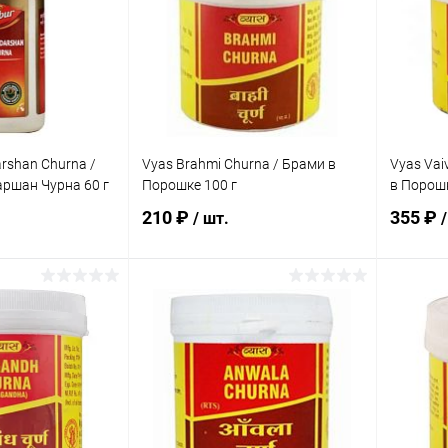
rshan Churna /
Vyas Brahmi Churna / Брами в
Vyas Vai
ршан Чурна 60 г
Порошке 100 г
в Порошк
210 ₽
355 ₽
/ шт.
/
корзину
В корзину
ик
Сравнение
Купить в 1 клик
Сравнение
Купит
Под заказ
В избранное
Под заказ
В изб