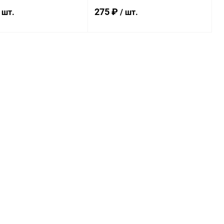
275 ₽
 шт.
/ шт.
В корзину
В корзину
ь в 1 клик
Сравнение
Купить в 1 клик
Сравнение
ранное
Под заказ
В избранное
Под заказ