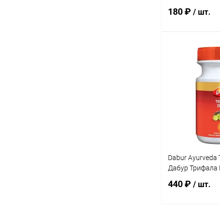
180 ₽
/ шт.
В 
Купить в 1 кл
В избранное
Dabur Ayurveda 
Дабур Трифала 
440 ₽
/ шт.