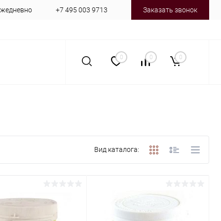
 ежедневно
+7 495 003 9713
Заказать звонок
0
0
0
Вид каталога: