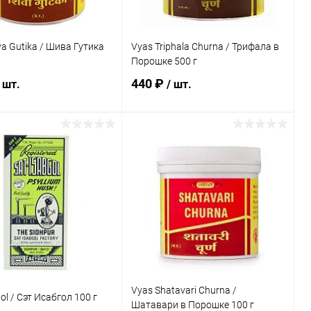
va Gutika / Шива Гутика
Vyas Triphala Churna / Трифала в
Порошке 500 г
440 ₽
 шт.
/ шт.
В корзину
В корзину
ь в 1 клик
Сравнение
Купить в 1 клик
Сравнение
ранное
Под заказ
В избранное
Под заказ
Vyas Shatavari Churna /
ol / Сэт Исабгол 100 г
Шатавари в Порошке 100 г