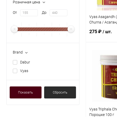
Розничная цена
От
До
Vyas Asagandh 
Churna / Асаган
в Порошке 100 г
275 ₽
/ шт.
Brand
В 
Dabur
Купить в 1 кл
Vyas
В избранное
Показать
Сбросить
Vyas Triphala C
Порошке 100 г