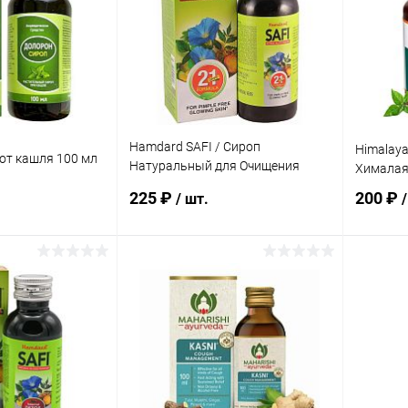
Hamdard SAFI / Сироп
Himalaya 
от кашля 100 мл
Натуральный для Очищения
Хималая
Крови 200 мл
225 ₽
200 ₽
/ шт.
/
корзину
В корзину
ик
Сравнение
Купить в 1 клик
Сравнение
Купит
Под заказ
В избранное
Под заказ
В изб