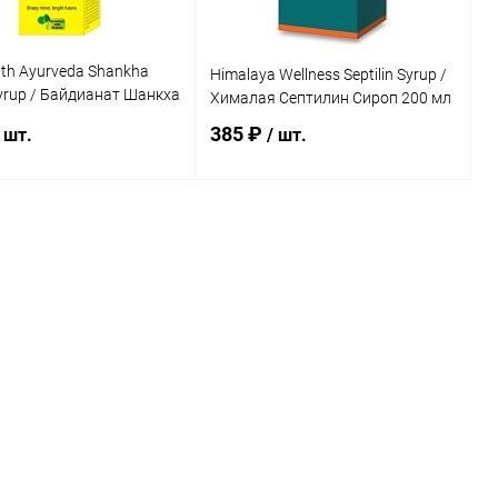
th Ayurveda Shankha
Himalaya Wellness Septilin Syrup /
yrup / Байдианат Шанкха
Хималая Септилин Сироп 200 мл
5 мл
385 ₽
 шт.
/ шт.
В корзину
В корзину
ь в 1 клик
Сравнение
Купить в 1 клик
Сравнение
ранное
Под заказ
В избранное
Под заказ