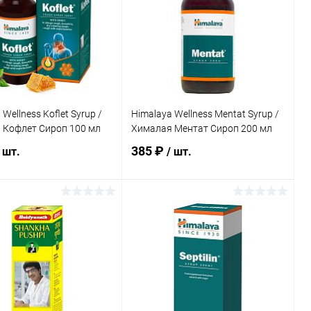
Wellness Koflet Syrup /
Himalaya Wellness Mentat Syrup /
 Кофлет Сироп 100 мл
Хималая Ментат Сироп 200 мл
385 ₽
 шт.
/ шт.
В корзину
В корзину
ь в 1 клик
Сравнение
Купить в 1 клик
Сравнение
ранное
Под заказ
В избранное
Под заказ