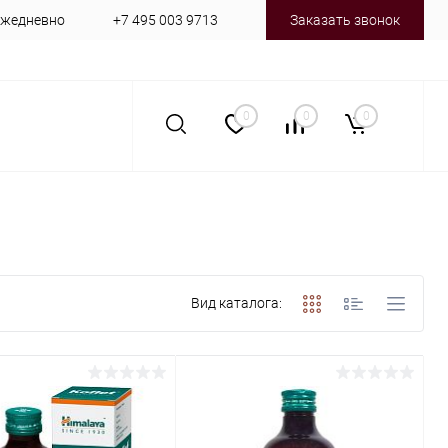
 ежедневно
+7 495 003 9713
Заказать звонок
0
0
0
Вид каталога: