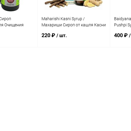
 Сироп
Maharishi Kasni Syrup /
Baidyana
ля Очищения
Махариши Сироп от кашля Касни
Pushpi S
100 мл
Пушпи 2
220 ₽
400 ₽
/ шт.
/
корзину
В корзину
ик
Сравнение
Купить в 1 клик
Сравнение
Купит
Под заказ
В избранное
Под заказ
В изб