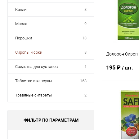
Капли
8
Масла
9
Порошки
13
Сиропы и соки
8
Долорон Сироп 
Средства для суставов
1
195 ₽
/ шт.
Таблетки и капсулы
168
В 
Травяные сигареты
2
Купить в 1 кл
В избранное
ФИЛЬТР ПО ПАРАМЕТРАМ