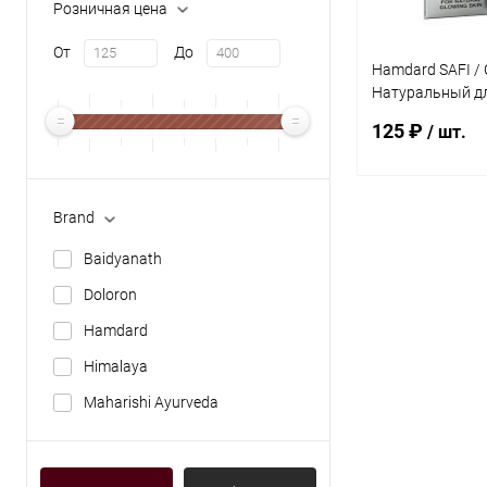
Розничная цена
От
До
Hamdard SAFI /
Натуральный д
Крови 100 мл
125 ₽
/ шт.
Brand
В 
Baidyanath
Купить в 1 кл
Doloron
В избранное
Hamdard
Himalaya
Maharishi Ayurveda