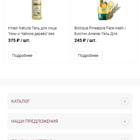
Khadi Natural Гель для лица
Biotique Pineapple Face wash /
"Ним и Чайное дерево" без
Биотик Ананас Гель Для
парабенов и СЛС 210 мл
Умывания 100 мл
375 ₽
/ шт.
245 ₽
/ шт.
Подробнее
Подробнее
КАТАЛОГ
НАШИ ПРЕДЛОЖЕНИЯ