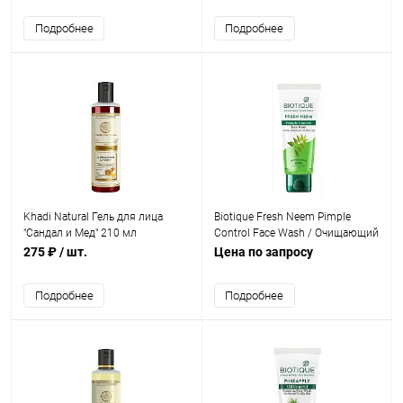
Подробнее
Подробнее
Khadi Natural Гель для лица
Biotique Fresh Neem Pimple
"Сандал и Мед" 210 мл
Control Face Wash / Очищающий
гель для умывания против
275 ₽
/ шт.
Цена по запросу
прыщей с нимом 50 мл
Подробнее
Подробнее