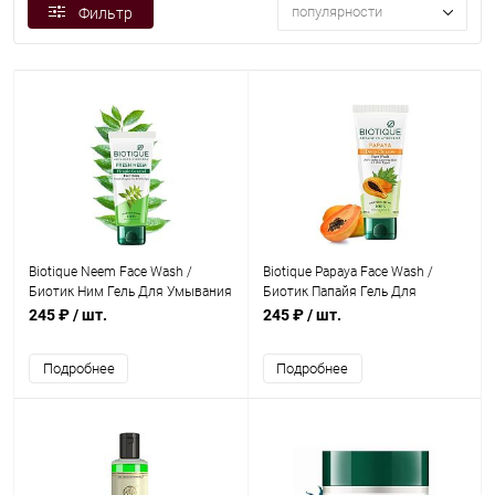
популярности
Фильтр
Biotique Neem Face Wash /
Biotique Papaya Face Wash /
Биотик Ним Гель Для Умывания
Биотик Папайя Гель Для
100 мл
Умывания 100 мл
245 ₽
/ шт.
245 ₽
/ шт.
Подробнее
Подробнее