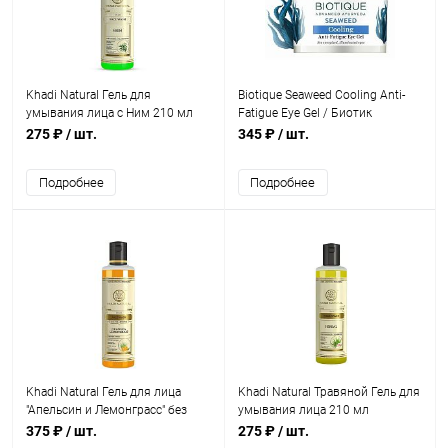
Khadi Natural Гель для
Biotique Seaweed Cooling Anti-
умывания лица с Ним 210 мл
Fatigue Eye Gel / Биотик
Водоросли Гель Против
275 ₽
/ шт.
345 ₽
/ шт.
Усталости Для Кожи Вокруг
Глаз 15 г
Подробнее
Подробнее
Khadi Natural Гель для лица
Khadi Natural Травяной Гель для
"Апельсин и Лемонграсс" без
умывания лица 210 мл
парабенов и СЛС 210 мл
375 ₽
/ шт.
275 ₽
/ шт.