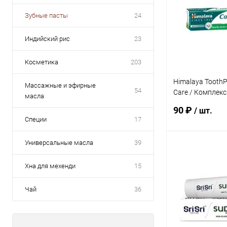
Зубные пасты
24
Индийский рис
23
Косметика
203
Himalaya ToothP
Массажные и эфирные
54
Care / Комплек
масла
Паста 80 г
90 ₽
/ шт.
Специи
17
Универсальные масла
39
В 
Хна для мехенди
15
Купить в 1 кл
Чай
36
В избранное