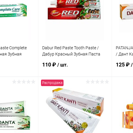
aste Complete
Dabur Red Paste Tooth Paste /
PATANJAL
сная Зубная
Дабур Красный Зубная Паста
/ Дант 
100 г
Зубная П
110 ₽
125 ₽
/ шт.
/
Распродажа
корзину
В корзину
ик
Сравнение
Купить в 1 клик
Сравнение
Купит
Под заказ
В избранное
Под заказ
В изб