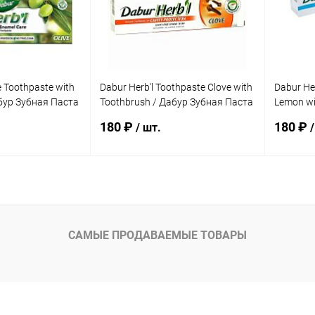
e Toothpaste with
Dabur Herb'l Toothpaste Clove with
Dabur Her
бур Зубная Паста
Toothbrush / Дабур Зубная Паста
Lemon wi
 с Экстрактом
Защита Полости Рта с Гвоздикой
Зубная 
180 ₽
180 ₽
/ шт.
/
 Щётка Ср.
+ Зубная Щётка Ср. Жесткости
Солью и
150 г
Щётка Ср
корзину
В корзину
ик
К сравнению
Купить в 1 клик
К сравнению
Купит
САМЫЕ ПРОДАВАЕМЫЕ ТОВАРЫ
Под заказ
В избранное
Под заказ
В изб