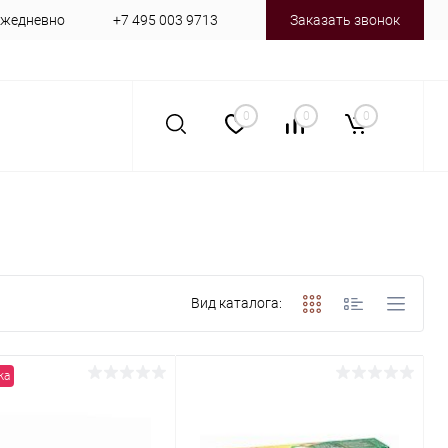
 ежедневно
+7 495 003 9713
Заказать звонок
0
0
0
Вид каталога:
жа