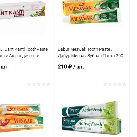
I Dant Kanti ToothPaste
Dabur Meswak Tooth Paste /
Канти Аюрведическая
Дабур Мисвак Зубная Паста 200
аста 200 г
г
210 ₽
 шт.
/ шт.
В корзину
В корзину
ь в 1 клик
Сравнение
Купить в 1 клик
Сравнение
ранное
Под заказ
В избранное
Под заказ