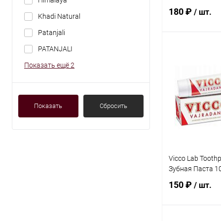
Himalaya
Паста Комплекс
180 ₽
/ шт.
Черным Тмином
Khadi Natural
Ср. Жесткости 1
Patanjali
PATANJALI
В 
Показать ещё 2
Купить в 1 кл
В избранное
Показать
Сбросить
Vicco Lab Toothp
Зубная Паста 10
150 ₽
/ шт.