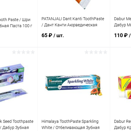
PATANJALI Dant Kanti ToothPaste
Dabur Me
Tooth Paste / Шри
/ Дант Канти Аюрведическая
Дабур М
бная Паста 100 г
Зубная Паста 100 г
г
65 ₽
110 ₽
/ шт.
/
корзину
В корзину
ик
Сравнение
Купить в 1 клик
Сравнение
Купит
Под заказ
В избранное
Под заказ
В изб
ck Seed Toothpaste
Himalaya ToothPaste Sparkling
Dabur Re
 / Дабур Зубная
White / Отбеливающая Зубная
Дабур К