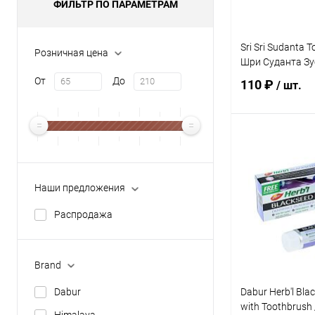
ФИЛЬТР ПО ПАРАМЕТРАМ
Sri Sri Sudanta 
Розничная цена
Шри Суданта Зу
От
До
110 ₽
/ шт.
В 
Купить в 1 кл
Наши предложения
В избранное
Распродажа
Brand
Dabur
Dabur Herb'l Bla
with Toothbrush