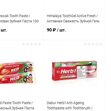
swak Tooth Paste /
Himalaya ToothGel Active Fresh /
исвак Зубная Паста 100
Активная Свежесть Зубной Гель
80 г
90 ₽
 шт.
/ шт.
В корзину
В корзину
ь в 1 клик
Сравнение
Купить в 1 клик
К сравнению
ранное
Под заказ
В избранное
Под заказ
d Paste Tooth Paste /
Dabur Herb'l Anti Ageing
расный Зубная Паста
Toothpaste with Toothbrush /