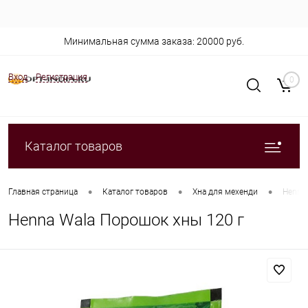
Минимальная сумма заказа: 20000 руб.
Вход
Регистрация
0
Каталог товаров
•
•
•
Главная страница
Каталог товаров
Хна для мехенди
Henna
Henna Wala Порошок хны 120 г