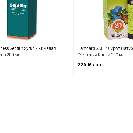
 клик
Сравнение
Купить в 1 клик
ое
Под заказ
В избранное
ness Septilin Syrup / Хималая
Hamdard SAFI / Сироп Нату
роп 200 мл
Очищения Крови 200 мл
225 ₽
/ шт.
В корзину
В корз
 клик
Сравнение
Купить в 1 клик
ое
Под заказ
В избранное