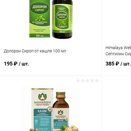
Купить в 1 клик
Сравнение
Купить в 1
В избранное
Под заказ
В избранн
Himalaya Well
Долорон Сироп от кашля 100 мл
Септилин Си
195 ₽
385 ₽
/ шт.
/ шт.
В корзину
Купить в 1 клик
Сравнение
Купить в 1
В избранное
Под заказ
В избранн