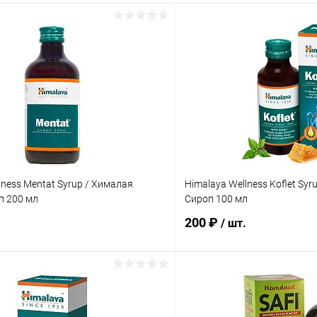
lness Mentat Syrup / Хималая
Himalaya Wellness Koflet Sy
п 200 мл
Сироп 100 мл
200 ₽
/ шт.
В корзину
В корз