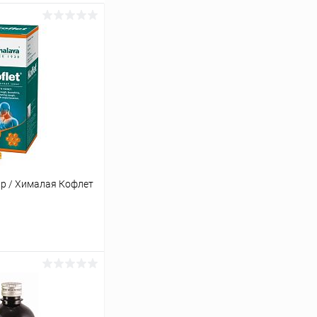
rup / Хималая Кофлет
ину