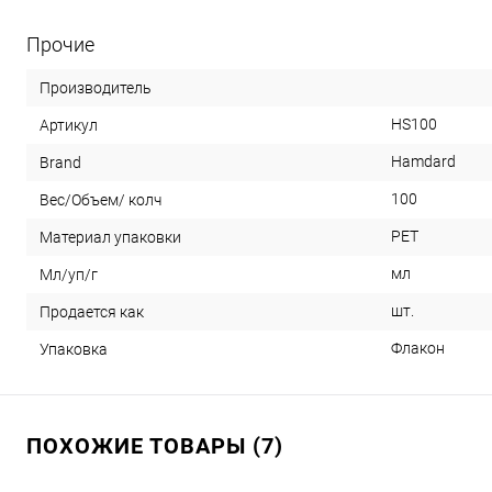
Прочие
Производитель
HS100
Артикул
Hamdard
Brand
100
Вес/Объем/ колч
PET
Материал упаковки
мл
Мл/уп/г
шт.
Продается как
Флакон
Упаковка
ПОХОЖИЕ ТОВАРЫ (7)