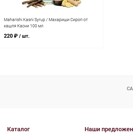
Maharishi Kasni Syrup / Махариши Сироп от
кашля Касни 100 мл
220 ₽
/ шт.
В корзину
Купить в 1 клик
Сравнение
В избранное
Под заказ
СА
Каталог
Наши предложен