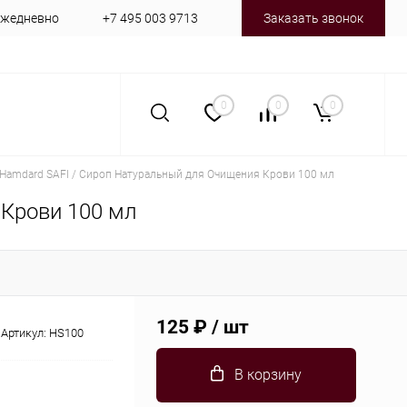
 ежедневно
+7 495 003 9713
Заказать звонок
0
0
0
Hamdard SAFI / Сироп Натуральный для Очищения Крови 100 мл
 Крови 100 мл
125 ₽
/ шт
Артикул:
HS100
В корзину