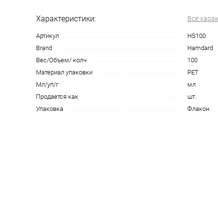
Характеристики:
Все хара
Артикул
HS100
Brand
Hamdard
Вес/Объем/ колч
100
Материал упаковки
PET
Мл/уп/г
мл
Продается как
шт.
Упаковка
Флакон