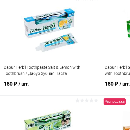
Dabur Herb'l Toothpaste Salt & Lemon with
Dabur Herb'l 
Toothbrush / Дабур Зубная Паста
with Toothbr
Отбеливающая с Солью и Лимоном + Зубная
Интенсивное
180 ₽
180 ₽
/ шт.
/ шт.
Щётка Ср. Жесткости 150 г
Лимоном + Зу
Распродажа
В корзину
Купить в 1 клик
Сравнение
Купить в 1