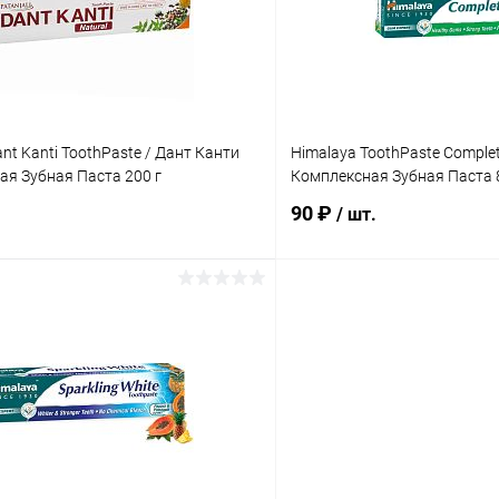
ое
Под заказ
В избранное
nt Kanti ToothPaste / Дант Канти
Himalaya ToothPaste Complet
я Зубная Паста 200 г
Комплексная Зубная Паста 
90 ₽
/ шт.
В корзину
В корз
 клик
Сравнение
Купить в 1 клик
ое
Под заказ
В избранное