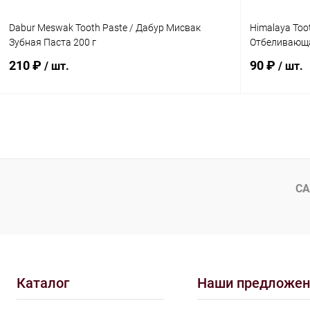
Dabur Meswak Tooth Paste / Дабур Мисвак
Himalaya Toot
Зубная Паста 200 г
Отбеливающа
210 ₽
90 ₽
/ шт.
/ шт.
В корзину
Купить в 1 клик
Сравнение
Купить в 1
В избранное
Под заказ
В избранн
СА
Каталог
Наши предложен