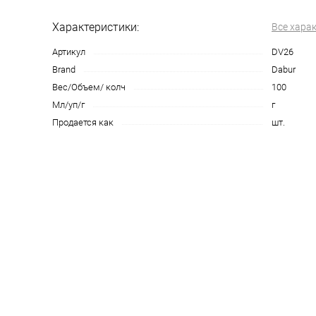
Характеристики:
Все хара
Артикул
DV26
Brand
Dabur
Вес/Объем/ колч
100
Мл/уп/г
г
Продается как
шт.