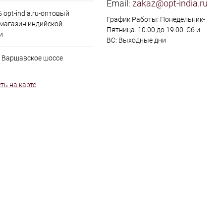
Email:
zakaz@opt-india.ru
 opt-india.ru-оптовый
График Работы: Понедельник-
 магазин индийской
Пятница. 10:00 до 19:00. Сб и
и
ВС: Выходные дни
, Варшавское шоссе
ть на карте