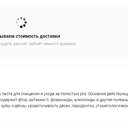
ываем стоимость доставки
ждите, рассчет займет немного времени
я паста для очищения и ухода за полостью рта. Основное действующ
н содержит фтор, витамин С, флавониды, алколоиды и другие полезн
 зубы и дёсны, кровоточивость дёсен, пародонтоз, стоматологичес