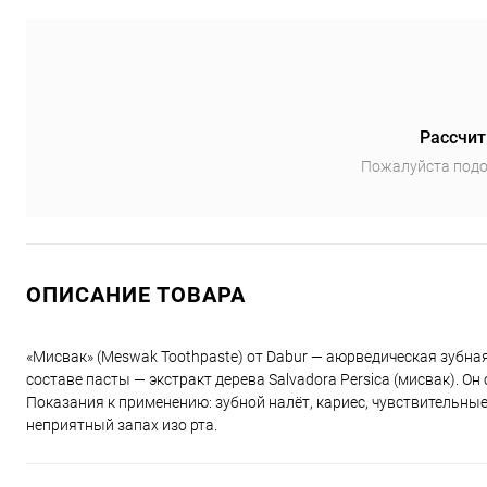
Рассчит
Пожалуйста подо
ОПИСАНИЕ ТОВАРА
«Мисвак» (Meswak Toothpaste) от Dabur — аюрведическая зубна
составе пасты — экстракт дерева Salvadora Persica (мисвак). О
Показания к применению: зубной налёт, кариес, чувствительные
неприятный запах изо рта.