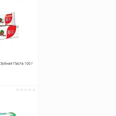
о Зубная Паста 100 г
ину
Сравнение