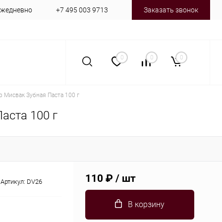
 ежедневно
+7 495 003 9713
Заказать звонок
0
0
0
р Мисвак Зубная Паста 100 г
аста 100 г
110 ₽
/ шт
Артикул:
DV26
В корзину