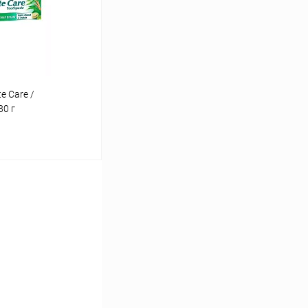
Под заказ
e Care /
80 г
ину
Сравнение
Под заказ