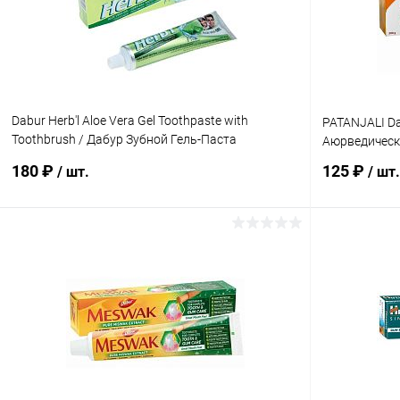
В избранное
Под заказ
В избранн
Dabur Herb'l Aloe Vera Gel Toothpaste with
PATANJALI Da
Toothbrush / Дабур Зубной Гель-Паста
Аюрведическа
Обеззараживающий с Алоэ Вера + Зубная Щётка
180 ₽
125 ₽
/ шт.
/ шт.
Ср. Жесткости 150 г
В корзину
Купить в 1 клик
Сравнение
Купить в 1
В избранное
Под заказ
В избранн