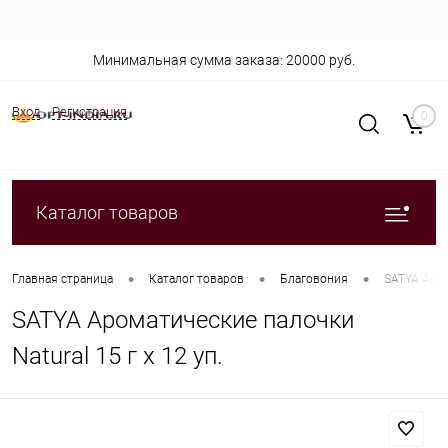
Минимальная сумма заказа: 20000 руб.
Вход
Регистрация
0
Каталог товаров
•
•
•
Главная страница
Каталог товаров
Благовония
SATYA Аром
SATYA Ароматические палочки
Natural 15 г х 12 уп.