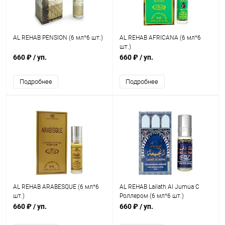
AL REHAB PENSION (6 мл*6 шт.)
AL REHAB AFRICANA (6 мл*6
шт.)
660 ₽
/ уп.
660 ₽
/ уп.
Подробнее
Подробнее
AL REHAB ARABESQUE (6 мл*6
AL REHAB Lailath Al Jumua С
шт.)
Роллером (6 мл*6 шт.)
660 ₽
/ уп.
660 ₽
/ уп.