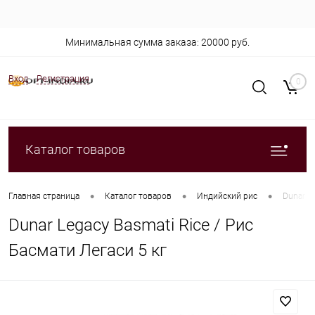
Минимальная сумма заказа: 20000 руб.
Вход
Регистрация
0
Каталог товаров
•
•
•
Главная страница
Каталог товаров
Индийский рис
Dunar Le
Dunar Legacy Basmati Rice / Рис
Басмати Легаси 5 кг