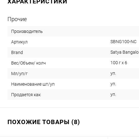
ХАРАКТЕРИСТИКИ
Прочие
Производитель
SBNG100-NC
Артикул
Satya Bangalo
Brand
100 г х 6
Вес/Объем/ колч
уп.
Мл/уп/г
уп.
Наименование шт/уп
уп.
Продается как
ПОХОЖИЕ ТОВАРЫ (8)