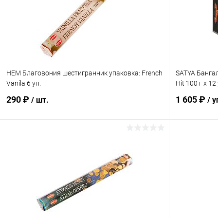
В избранное
Под заказ
В избранн
HEM Благовония шестигранник упаковка: French
SATYA Банга
Vanila 6 уп.
Hit 100 г х 12 
290 ₽
1 605 ₽
/ шт.
/ у
В корзину
Купить в 1 клик
Сравнение
Купить в 1
В избранное
Под заказ
В избранн