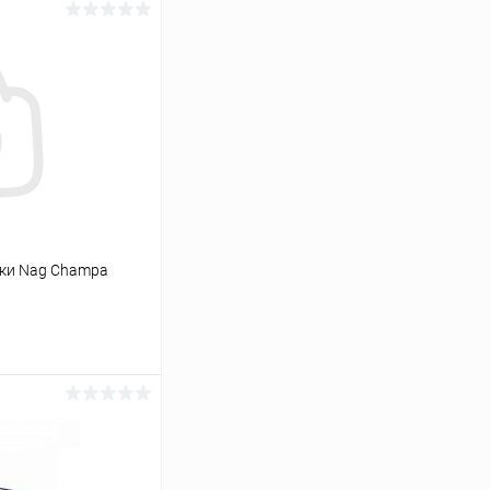
чки Nag Champa
ину
Сравнение