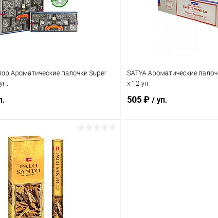
ое
Под заказ
В избранное
лор Ароматические палочки Super
SATYA Ароматические палочк
уп.
х 12 уп.
505 ₽
п.
/ уп.
В корзину
В корз
 клик
Сравнение
Купить в 1 клик
ое
Под заказ
В избранное