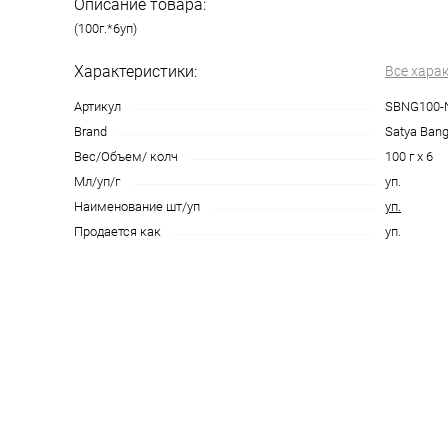
Описание товара:
(100г.*6уп)
Характеристики:
Все хара
Артикул
SBNG100-
Brand
Satya Bang
Вес/Объем/ колч
100 г х 6
Мл/уп/г
уп.
Наименование шт/уп
уп.
Продается как
уп.