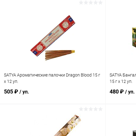
SATYA Ароматические палочки Dragon Blood 15 г
SATYA Бангал
х 12 уп.
15 г х 12 уп.
505 ₽
480 ₽
/ уп.
/ уп.
В корзину
Купить в 1 клик
Сравнение
Купить в 1