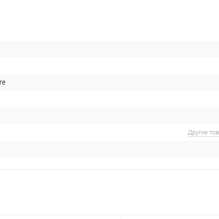
re
Другие то