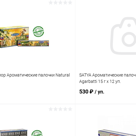
ор Ароматические палочки Natural
SATYA Ароматические пало
Agarbatti 15 г х 12 уп.
530 ₽
/ уп.
В корзину
В корз
 клик
Сравнение
Купить в 1 клик