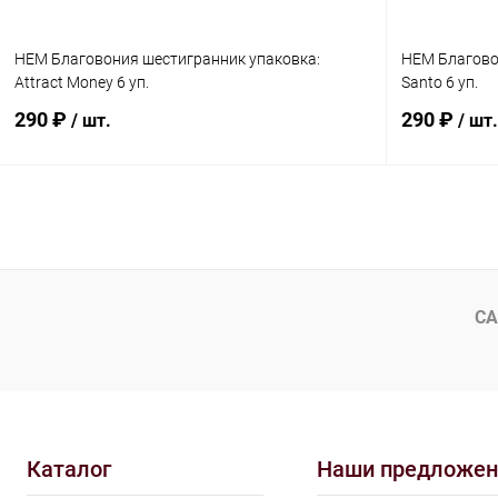
HEM Благовония шестигранник упаковка:
HEM Благово
Attract Money 6 уп.
Santo 6 уп.
290 ₽
290 ₽
/ шт.
/ шт.
В корзину
Купить в 1 клик
Сравнение
Купить в 1
В избранное
Под заказ
В избранн
СА
Каталог
Наши предложен