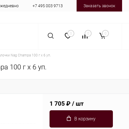
 ежедневно
+7 495 003 9713
Заказать звонок
0
0
0
очки Nag Champa 100 г х 6 уп.
 100 г х 6 уп.
1 705 ₽
/ шт
В корзину