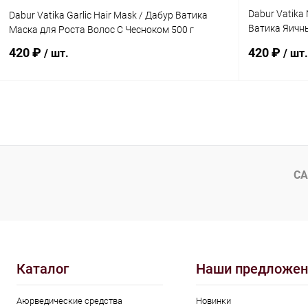
Dabur Vatika 
Dabur Vatika Garlic Hair Mask / Дабур Ватика
Ватика Яичны
Маска для Роста Волос С Чесноком 500 г
500 г
420 ₽
420 ₽
/ шт.
/ шт.
В корзину
Купить в 1 клик
Сравнение
Купить в 1
В избранное
Под заказ
В избранн
СА
Каталог
Наши предложен
Аюрведические средства
Новинки