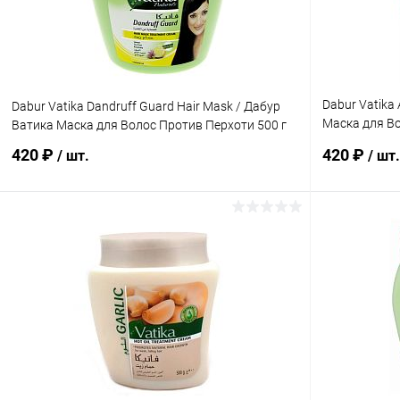
Dabur Vatika
Dabur Vatika Dandruff Guard Hair Mask / Дабур
Маска для В
Ватика Маска для Волос Против Перхоти 500 г
Арганы 500 г
420 ₽
420 ₽
/ шт.
/ шт.
В корзину
Купить в 1 клик
Сравнение
Купить в 1
В избранное
Под заказ
В избранн