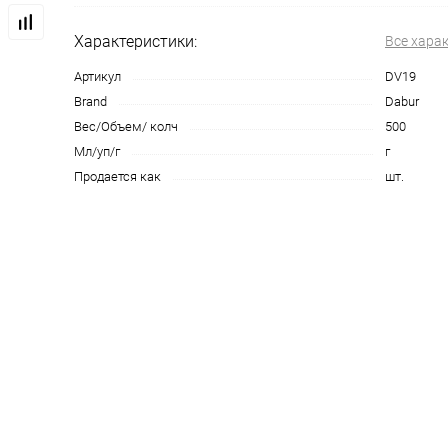
Характеристики:
Все хара
Артикул
DV19
Brand
Dabur
Вес/Объем/ колч
500
Мл/уп/г
г
Продается как
шт.