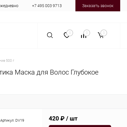
 ежедневно
+7 495 003 9713
Заказать звонок
0
0
0
ние 500 г
Ватика Маска для Волос Глубокое
420 ₽
/ шт
Артикул:
DV19