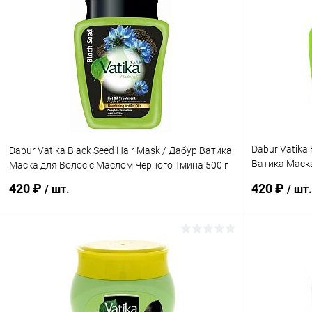
Dabur Vatika 
Dabur Vatika Black Seed Hair Mask / Дабур Ватика
Ватика Маск
Маска для Волос с Маслом Черного Тмина 500 г
500 г
420 ₽
420 ₽
/ шт.
/ шт.
В корзину
Купить в 1 клик
Сравнение
Купить в 1
В избранное
Под заказ
В избранн