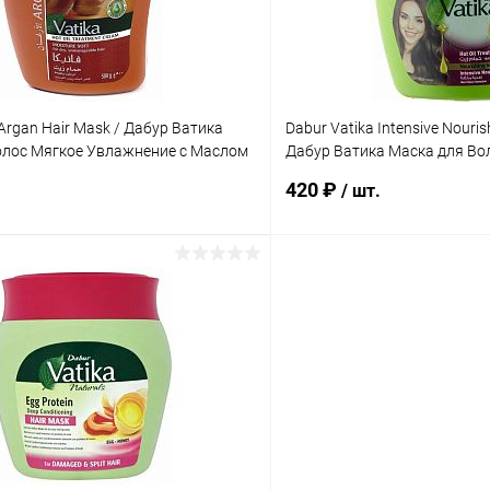
 Argan Hair Mask / Дабур Ватика
Dabur Vatika Intensive Nouri
олос Мягкое Увлажнение с Маслом
Дабур Ватика Маска для Во
Питание 500 г
420 ₽
/ шт.
В корзину
В корз
 клик
Сравнение
Купить в 1 клик
ое
Под заказ
В избранное