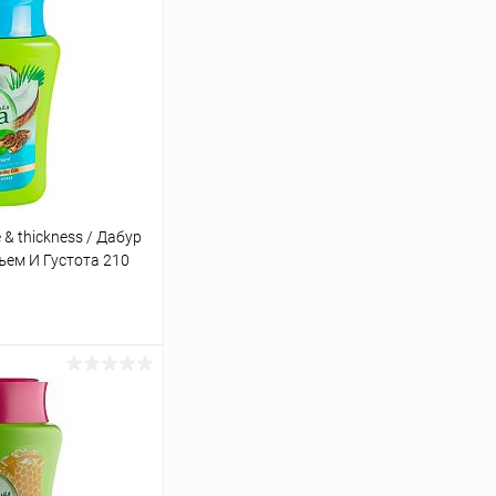
 & thickness / Дабур
ъем И Густота 210
ину
Сравнение
Под заказ