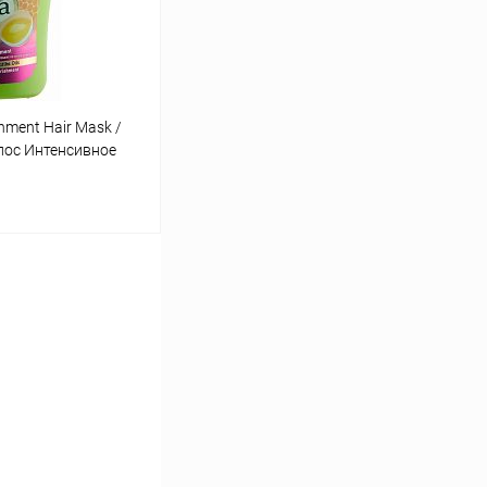
shment Hair Mask /
лос Интенсивное
ину
Сравнение
Под заказ