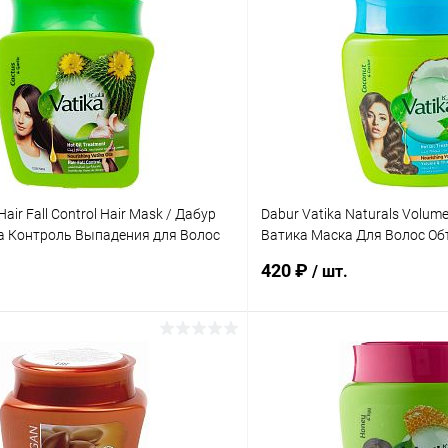
Hair Fall Control Hair Mask / Дабур
Dabur Vatika Naturals Volume
а Контроль Выпадения для Волос
Ватика Маска Для Волос Об
мл
420 ₽
/ шт.
В корзину
В корз
 клик
Сравнение
Купить в 1 клик
ое
Под заказ
В избранное