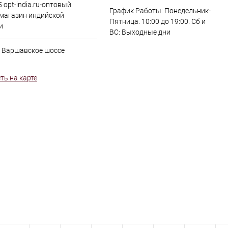
 opt-india.ru-оптовый
График Работы: Понедельник-
 магазин индийской
Пятница. 10:00 до 19:00. Сб и
и
ВС: Выходные дни
, Варшавское шоссе
ть на карте