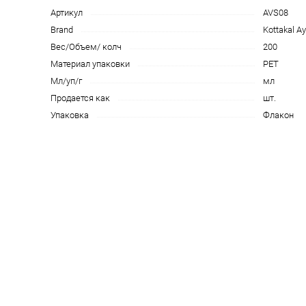
Артикул
AVS08
Brand
Kottakal A
Вес/Объем/ колч
200
Материал упаковки
PET
Мл/уп/г
мл
Продается как
шт.
Упаковка
Флакон