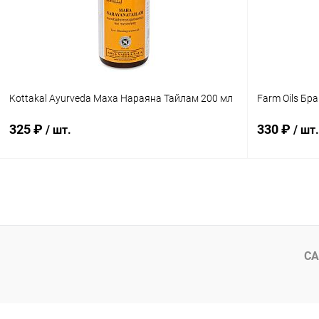
Kottakal Ayurveda Маха Нараяна Тайлам 200 мл
Farm Oils Бр
325 ₽
330 ₽
/ шт.
/ шт.
В корзину
Купить в 1 клик
Сравнение
Купить в 1
В избранное
Под заказ
В избранн
СА