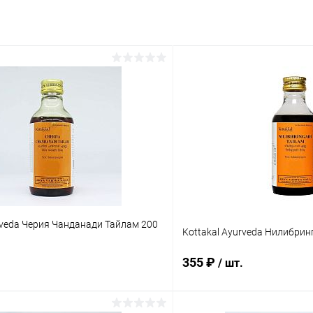
rveda Черия Чанданади Тайлам 200
Kottakal Ayurveda Нилибрин
355 ₽
/ шт.