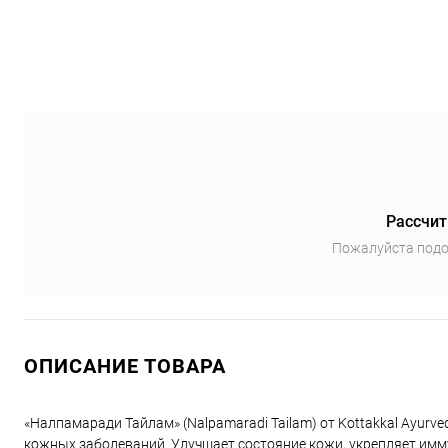
Рассчит
Пожалуйста подо
ОПИСАНИЕ ТОВАРА
«Налпамаради Тайлам» (Nalpamaradi Tailam) от Kottakkal Ayur
кожных заболеваний. Улучшает состояние кожи, укрепляет имм