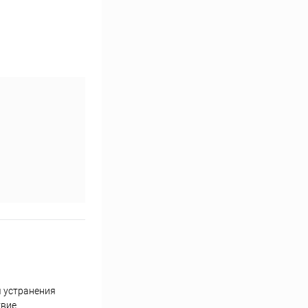
я устранения
вие.