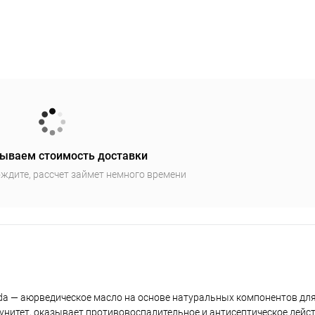
ываем стоимость доставки
ждите, рассчет займет немного времени
veda — аюрведическое масло на основе натуральных компонентов дл
унитет, оказывает противовоспалительное и антисептическое дейст