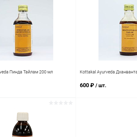
В корзину
В корз
 клик
Сравнение
Купить в 1 клик
ое
Под заказ
В избранное
rveda Пинда Тайлам 200 мл
Kottakal Ayurveda Дханвант
600 ₽
/ шт.
В корзину
В корз
 клик
Сравнение
Купить в 1 клик
ое
Под заказ
В избранное