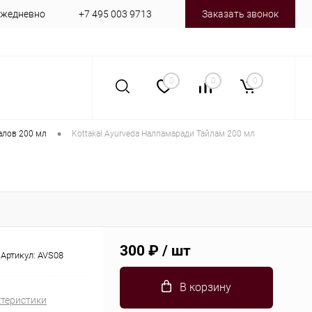
 ежедневно
+7 495 003 9713
Заказать звонок
0
0
0
•
алов 200 мл
Kottakal Ayurveda Налпамаради Тайлам 200 мл
300 ₽
/ шт
Артикул:
AVS08
В корзину
ктеристики