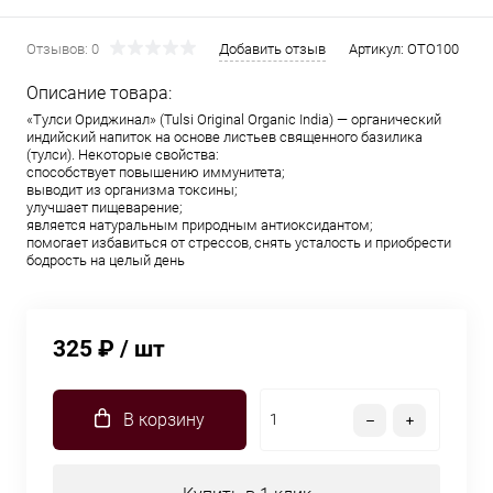
Отзывов: 0
Добавить отзыв
Артикул:
OTO100
Описание товара:
«Тулси Ориджинал» (Tulsi Original Organic India) — органический
индийский напиток на основе листьев священного базилика
(тулси). Некоторые свойства:
способствует повышению иммунитета;
выводит из организма токсины;
улучшает пищеварение;
является натуральным природным антиоксидантом;
помогает избавиться от стрессов, снять усталость и приобрести
бодрость на целый день
325 ₽
/ шт
В корзину