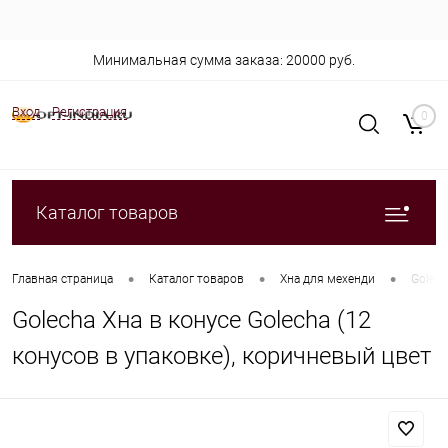
Минимальная сумма заказа: 20000 руб.
Вход
Регистрация
0
Каталог товаров
•
•
•
Главная страница
Каталог товаров
Хна для мехенди
Golech
Golecha Хна в конусе Golecha (12
конусов в упаковке), коричневый цвет