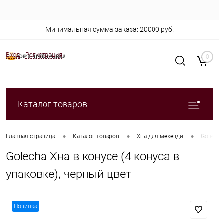
Минимальная сумма заказа: 20000 руб.
Вход
Регистрация
0
Каталог товаров
•
•
•
Главная страница
Каталог товаров
Хна для мехенди
Golech
Golecha Хна в конусе (4 конуса в
упаковке), черный цвет
Новинка