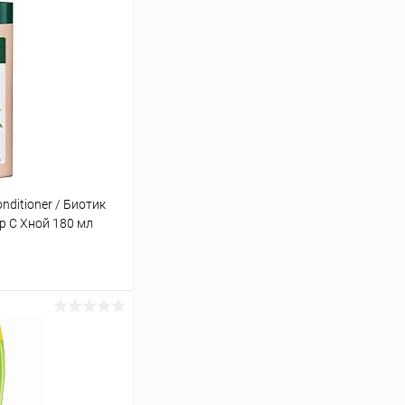
nditioner / Биотик
 С Хной 180 мл
ину
Сравнение