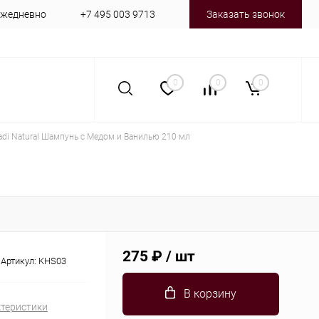
 ежедневно
+7 495 003 9713
Заказать звонок
0
0
0
adi Natural Шампунь с Медом и Ванилью 210 мл
275 ₽
/ шт
Артикул:
KHS03
В корзину
ктеристики