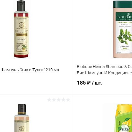
Biotique Henna Shampoo & Co
l Шампунь "Хна и Тулси" 210 мл
Био Шампунь И Кондиционер
185 ₽
/ шт.
В корзину
В корз
 клик
Сравнение
Купить в 1 клик