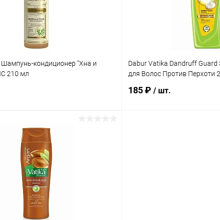
ое
Под заказ
В избранное
l Шампунь-кондиционер "Хна и
Dabur Vatika Dandruff Guar
ЛС 210 мл
для Волос Против Перхоти 
185 ₽
/ шт.
В корзину
В корз
 клик
Сравнение
Купить в 1 клик
ое
Под заказ
В избранное