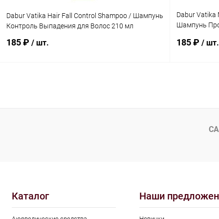
Dabur Vatika
Dabur Vatika Hair Fall Control Shampoo / Шампунь
Шампунь Про
Контроль Выпадения для Волос 210 мл
Марокканска
185 ₽
185 ₽
/ шт.
/ шт.
В корзину
Купить в 1 клик
Сравнение
Купить в 1
В избранное
Под заказ
В избранн
СА
Каталог
Наши предложен
Аюрведические средства
Новинки