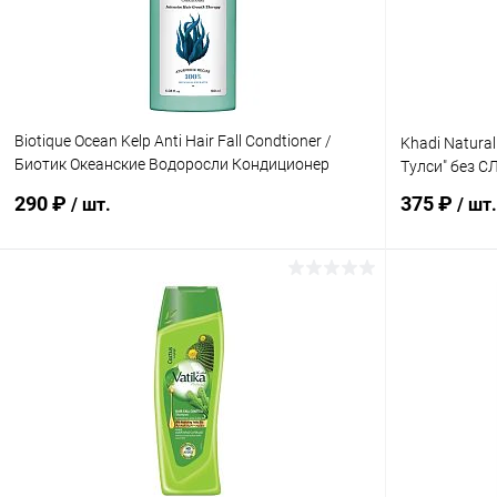
В избранное
Под заказ
В избранн
Biotique Ocean Kelp Anti Hair Fall Condtioner /
Khadi Natura
Биотик Океанские Водоросли Кондиционер
Тулси" без С
Против Выпадения Волос 180 мл
290 ₽
375 ₽
/ шт.
/ шт.
В корзину
Купить в 1 клик
Сравнение
Купить в 1
В избранное
Под заказ
В избранн