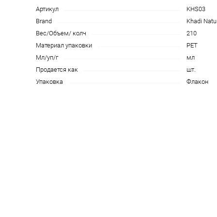
Артикул
KHS03
Brand
Khadi Natu
Вес/Объем/ колч
210
Материал упаковки
PET
Мл/уп/г
мл
Продается как
шт.
Упаковка
Флакон