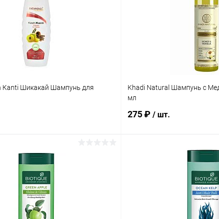
sh Кanti Шикакай Шампунь для
Khadi Natural Шампунь с М
л
мл
275 ₽
/ шт.
В корзину
В корз
 клик
Сравнение
Купить в 1 клик
ое
Под заказ
В избранное