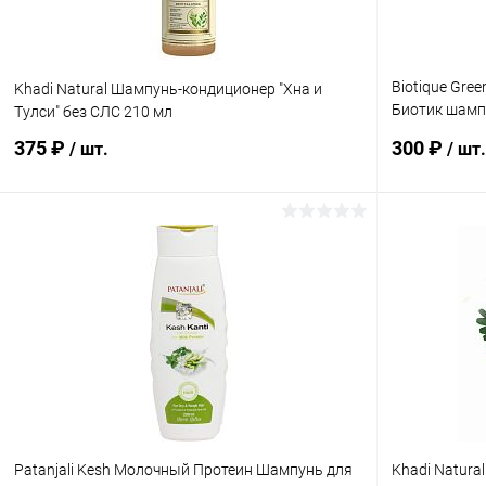
Biotique Gree
Khadi Natural Шампунь-кондиционер "Хна и
Биотик шамп
Тулси" без СЛС 210 мл
180 мл
375 ₽
300 ₽
/ шт.
/ шт.
В корзину
Купить в 1 клик
Сравнение
Купить в 1
В избранное
Под заказ
В избранн
Patanjali Kesh Молочный Протеин Шампунь для
Khadi Natura