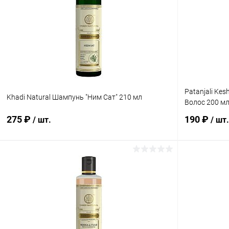
Patanjali Ke
Khadi Natural Шампунь "Ним Сат" 210 мл
Волос 200 м
275 ₽
190 ₽
/ шт.
/ шт.
В корзину
Купить в 1 клик
Сравнение
Купить в 1
В избранное
Под заказ
В избранн