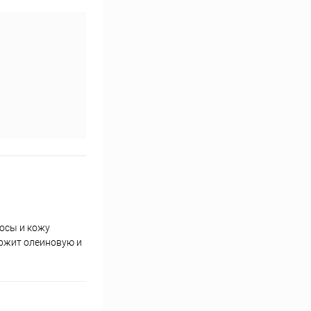
осы и кожу
ержит олеиновую и