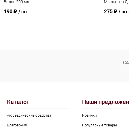
Волос 200 мл
Мыльного Де
190 ₽
275 ₽
/ шт.
/ шт.
В корзину
Купить в 1 клик
Сравнение
Купить в 1
В избранное
Под заказ
В избранн
СА
Каталог
Наши предложен
Аюрведические средства
Новинки
Благовония
Популярные товары