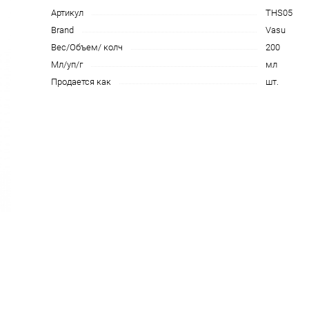
Артикул
THS05
Brand
Vasu
Вес/Объем/ колч
200
Мл/уп/г
мл
Продается как
шт.