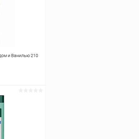
едом и Ванилью 210
ину
Сравнение
Под заказ