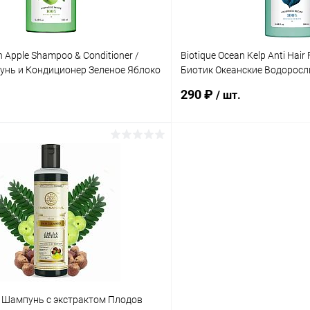
n Apple Shampoo & Conditioner /
Biotique Ocean Kelp Anti Hair 
унь и Кондиционер Зеленое Яблоко
Биотик Океанские Водоросл
Против Выпадения Волос 1
290 ₽
/ шт.
В корзину
В корз
 клик
Сравнение
Купить в 1 клик
ое
Под заказ
В избранное
l Шампунь с экстрактом Плодов