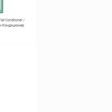
Fall Condtioner /
и Кондиционер
80 мл
ину
Сравнение
Под заказ