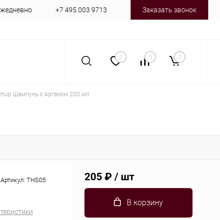
 ежедневно
+7 495 003 9713
Заказать звонок
0
0
0
ichup Шампунь с Арганом 200 мл
205 ₽
/ шт
Артикул:
THS05
В корзину
ктеристики