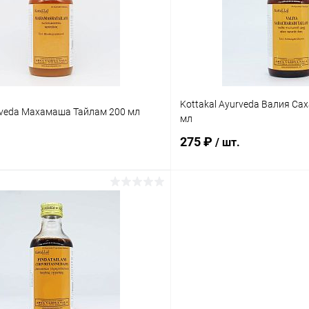
ое
Под заказ
В избранное
Kottakal Ayurveda Валия Са
rveda Махамаша Тайлам 200 мл
мл
275 ₽
/ шт.
В корзину
В корз
 клик
Сравнение
Купить в 1 клик
ое
Под заказ
В избранное