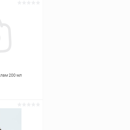
йлам 200 мл
ину
Сравнение