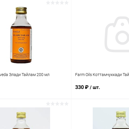
rveda Элади Тайлам 200 мл
Farm Oils Коттамчуккади Та
330 ₽
/ шт.
В корзину
В корз
 клик
Сравнение
Купить в 1 клик