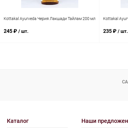
Kottakal Ayurveda Черия Лакшади Тайлам 200 мл
Kottakal Ayu
245 ₽
235 ₽
/ шт.
/ шт.
В корзину
Купить в 1 клик
Сравнение
Купить в 1
В избранное
Под заказ
В избранн
СА
Каталог
Наши предложен