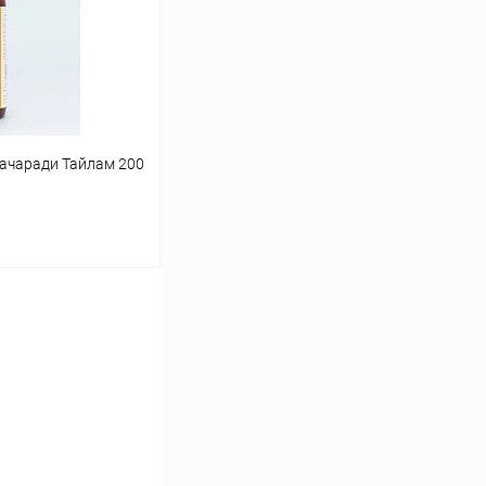
Под заказ
хачаради Тайлам 200
ину
Сравнение
Под заказ