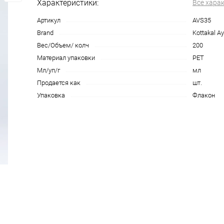
Характеристики:
Все хара
Артикул
AVS35
Brand
Kottakal A
Вес/Объем/ колч
200
Материал упаковки
PET
Мл/уп/г
мл
Продается как
шт.
Упаковка
Флакон