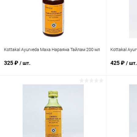
В избранное
Под заказ
В избранн
Kottakal Ayurveda Маха Нараяна Тайлам 200 мл
Kottakal Ayu
325 ₽
425 ₽
/ шт.
/ шт.
В корзину
Купить в 1 клик
Сравнение
Купить в 1
В избранное
Под заказ
В избранн