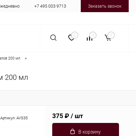
 ежедневно
+7 495 003 9713
Заказать звонок
0
0
0
•
алов 200 мл
м 200 мл
375 ₽
/ шт
Артикул:
AVS35
В корзину