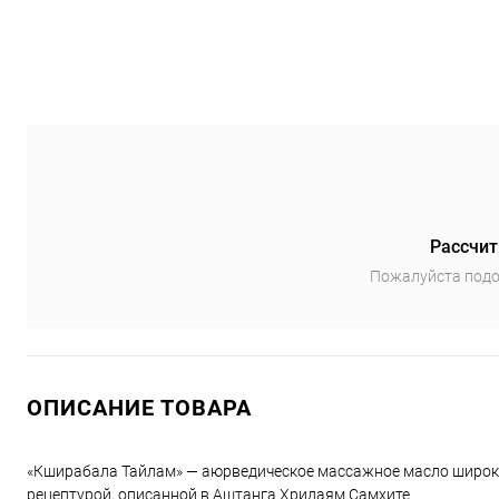
Рассчит
Пожалуйста подо
ОПИСАНИЕ ТОВАРА
«Кширабала Тайлам» — аюрведическое массажное масло широког
рецептурой, описанной в Аштанга Хридаям Самхите.