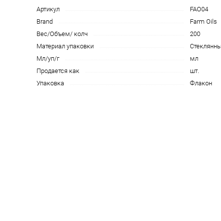
Артикул
FAO04
Brand
Farm Oils
Вес/Объем/ колч
200
Материал упаковки
Стеклянн
Мл/уп/г
мл
Продается как
шт.
Упаковка
Флакон