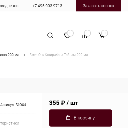
 ежедневно
+7 495 003 9713
Заказать звонок
0
0
0
•
алов 200 мл
Farm Oils Кширабала Тайлам 200 мл
355 ₽
/ шт
Артикул:
FAO04
В корзину
ктеристики