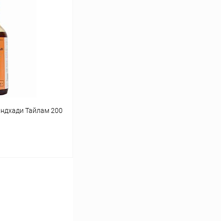
ину
Сравнение
Под заказ
андхади Тайлам 200
ину
Сравнение
Под заказ