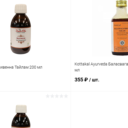
В корзину
В корз
 клик
Сравнение
Купить в 1 клик
ое
Под заказ
В избранное
Kottakal Ayurveda Баласваг
ривенна Тайлам 200 мл
мл
355 ₽
/ шт.
В корзину
В корз
 клик
Сравнение
Купить в 1 клик
ое
Под заказ
В избранное