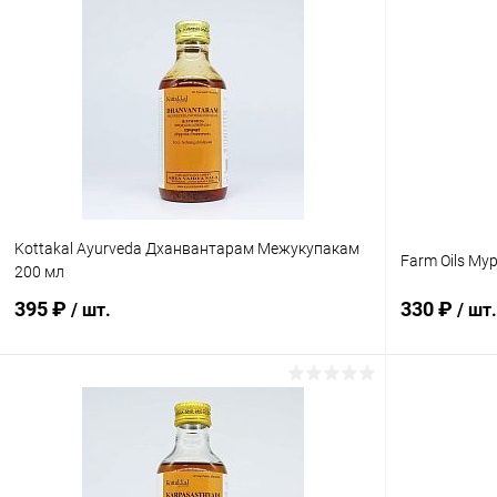
В корзину
Купить в 1 клик
Сравнение
Купить в 1
В избранное
Под заказ
В избранн
Kottakal Ayurveda Дханвантарам Межукупакам
Farm Oils Му
200 мл
395 ₽
330 ₽
/ шт.
/ шт.
В корзину
Купить в 1 клик
Сравнение
Купить в 1
В избранное
Под заказ
В избранн