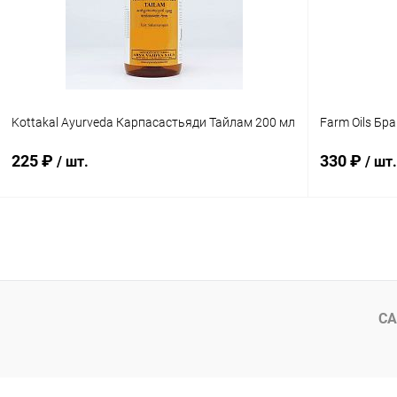
Kottakal Ayurveda Карпасастьяди Тайлам 200 мл
Farm Oils Бр
225 ₽
330 ₽
/ шт.
/ шт.
В корзину
Купить в 1 клик
Сравнение
Купить в 1
В избранное
Под заказ
В избранн
СА