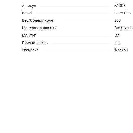
Артикул
FAO08
Brand
Farm Oils
Вес/Объем/ колч
200
Материал упаковки
Стеклянн
Мл/уп/г
мл
Продается как
шт.
Упаковка
Флакон