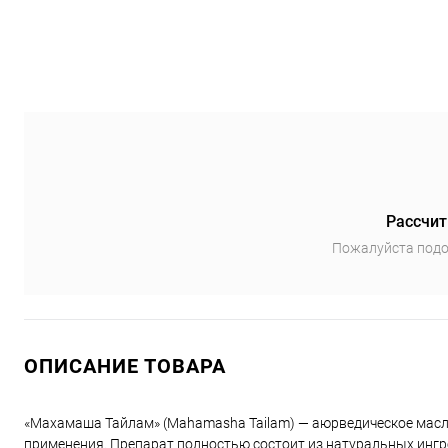
Рассчит
Пожалуйста подо
ОПИСАНИЕ ТОВАРА
«Махамаша Тайлам» (Mahamasha Tailam) — аюрведическое масло 
применения. Препарат полностью состоит из натуральных ингр