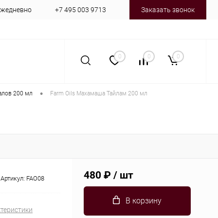
 ежедневно
+7 495 003 9713
Заказать звонок
0
0
0
•
алов 200 мл
Farm Oils Махамаша Тайлам 200 мл
480 ₽
/ шт
Артикул:
FAO08
В корзину
ктеристики