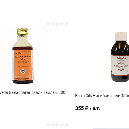
rveda Баласвагандхади Тайлам 200
Farm Oils Нилибрингади Тай
355 ₽
/ шт.