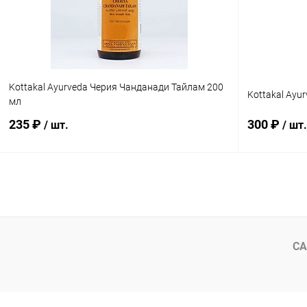
Kottakal Ayurveda Черия Чанданади Тайлам 200
Kottakal Ayu
мл
235 ₽
300 ₽
/ шт.
/ шт.
В корзину
Купить в 1 клик
Сравнение
Купить в 1
В избранное
Под заказ
В избранн
СА