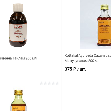
В корзину
В корз
 клик
Сравнение
Купить в 1 клик
ое
Под заказ
В избранное
Kottakal Ayurveda Сахачара
ривенна Тайлам 200 мл
Межукупакам 200 мл
375 ₽
/ шт.
В корзину
В корз
 клик
Сравнение
Купить в 1 клик
ое
Под заказ
В избранное