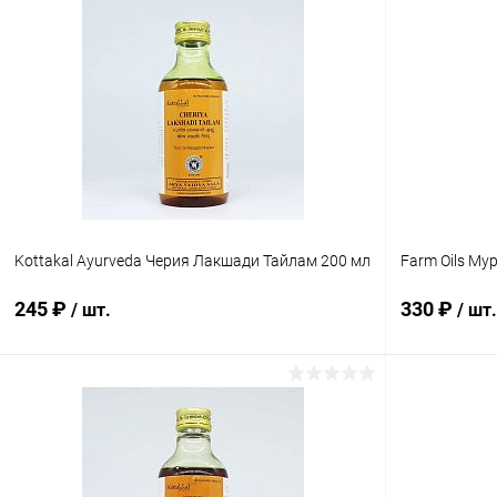
В корзину
Купить в 1 клик
Сравнение
Купить в 1
В избранное
Под заказ
В избранн
Kottakal Ayurveda Черия Лакшади Тайлам 200 мл
Farm Oils Му
245 ₽
330 ₽
/ шт.
/ шт.
В корзину
Купить в 1 клик
Сравнение
Купить в 1
В избранное
Под заказ
В избранн