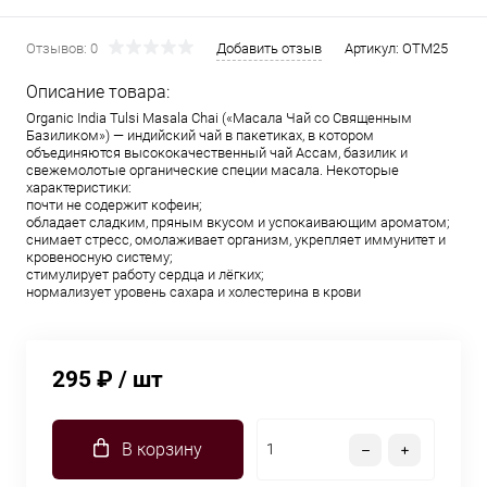
Отзывов: 0
Добавить отзыв
Артикул:
OTM25
Описание товара:
Organic India Tulsi Masala Chai («Масала Чай со Священным
Базиликом») — индийский чай в пакетиках, в котором
объединяются высококачественный чай Ассам, базилик и
свежемолотые органические специи масала. Некоторые
характеристики:
почти не содержит кофеин;
обладает сладким, пряным вкусом и успокаивающим ароматом;
снимает стресс, омолаживает организм, укрепляет иммунитет и
кровеносную систему;
стимулирует работу сердца и лёгких;
нормализует уровень сахара и холестерина в крови
295 ₽
/ шт
В корзину