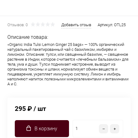
Отзывов: 0
Добавить отзыв
Артикул:
OTL25
Описание товара:
«Organic India Tulsi Lemon Ginger 25 bags» — 100% органический
натуральный пакетированный чай с базиликом, имбирём и
лимоном. Описание: тулси, или священный базилик, — священное
растение в Индии, которое считается «лечебным бальзамом» для
тела, ума и души. Тулси поднимает настроение, выводит из
организма токсины и шлаки, нормализует обмен веществ и
пищеварение, укрепляет иммунную систему. Лимон и имбирь
наполняют напиток полезными микроэлементами и витаминами
А и С.
295 ₽
/ шт
В корзину