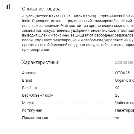
Описание товара:
«Тулси Детокс Кахва» (Tulsi Detox Kahwa) — органический чай 
India. Описание: кахва — традиционный кашмирский зелёный 
цельными специями. Чай состоит из органических компонент
химикатов, искусственных удобрений, инсектицидов и пестици
выводит шлаки и токсины, защищает от свободных радикалов,
весом, улучшает пищеварение и метаболизм, укрепляет иммун
профилактикой болезней сердечно-сосудистой системы, норм
при гипертонии.
Характеристики:
Все хара
Артикул
OTDK25
Brand
Organic Ind
Вес 1 шт.
98
Вес/Объем/ колч
25
Мл/уп/г
Чайные па
по типу чая
Пакетиров
Продается как
уп.