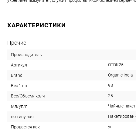
укрепляет иммунитет, служит профилактикой болезней сердечно
ХАРАКТЕРИСТИКИ
Прочие
Производитель
OTDK25
Артикул
Organic India
Brand
98
Вес 1 шт.
25
Вес/Объем/ колч
Чайные пакет
Мл/уп/г
Пакетирован
по типу чая
уп.
Продается как