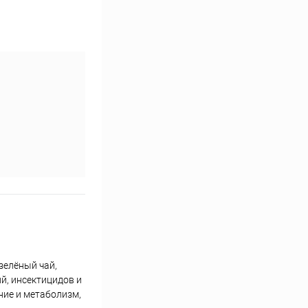
 зелёный чай,
й, инсектицидов и
ние и метаболизм,