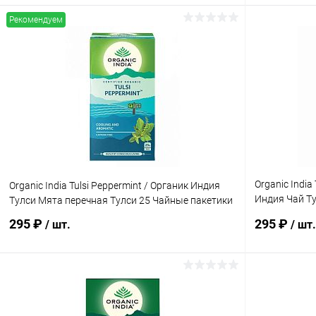
Рекомендуем
В корзину
Купить в 1 клик
Сравнение
Купить в 1
В избранное
Под заказ
В избранн
Organic India
Organic India Tulsi Peppermint / Органик Индия
Индия Чай Ту
Тулси Мята перечная Тулси 25 Чайные пакетики
пакетики
295 ₽
295 ₽
/ шт.
/ шт.
В корзину