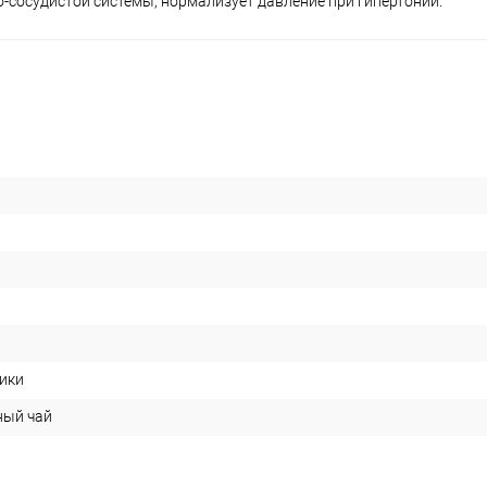
-сосудистой системы, нормализует давление при гипертонии.
ики
ный чай