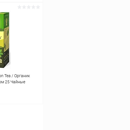
ину
Сравнение
Под заказ
on Tea / Органик
ном 25 Чайные
ину