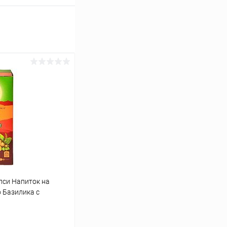
Тулси Напиток на
 Базилика c
ки