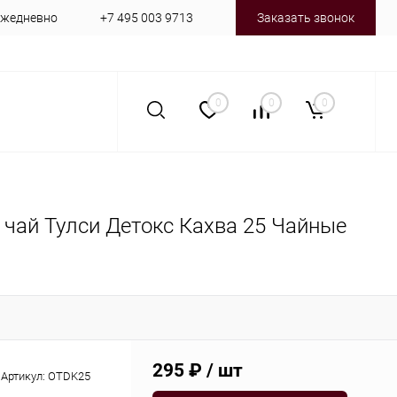
 ежедневно
+7 495 003 9713
Заказать звонок
0
0
0
ия чай Тулси Детокс Кахва 25 Чайные
295 ₽
/ шт
Артикул:
OTDK25