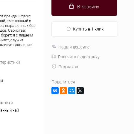
В корзину
от бренда Organic
чай, смешанный с
ов, выращенных без
Купить в 1 клик
дов. Свойства:
 борется с лишним
итет, служит
ализует давление
Нашли дешевле
Рассчитать доставку
ктеристики
Под заказ
ia
Поделиться
кетики
анный чай