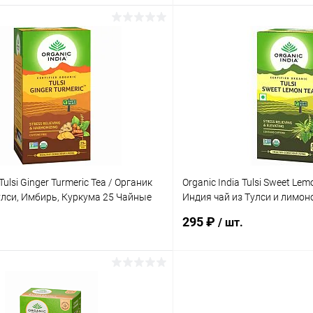
В корзину
В корз
 клик
Сравнение
Купить в 1 клик
ое
Под заказ
В избранное
 Tulsi Ginger Turmeric Tea / Органик
Organic India Tulsi Sweet Lem
лси, Имбирь, Куркума 25 Чайные
Индия чай из Тулси и лимо
пакетики
295 ₽
/ шт.
В корзину
В корз