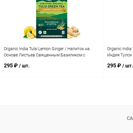
Купить в 1 клик
Сравнение
Купить в 1
В избранное
Под заказ
В избранн
Organic India Tulsi Lemon Ginger / Напиток на
Organic India
Основе Листьев Священным Базиликом с
Индия Тулси
Имбирём и Лимоном 25 Чайные пакетики
пакетики
295 ₽
295 ₽
/ шт.
/ шт.
В корзину
Купить в 1 клик
Сравнение
Купить в 1
В избранное
Под заказ
В избранн
СА