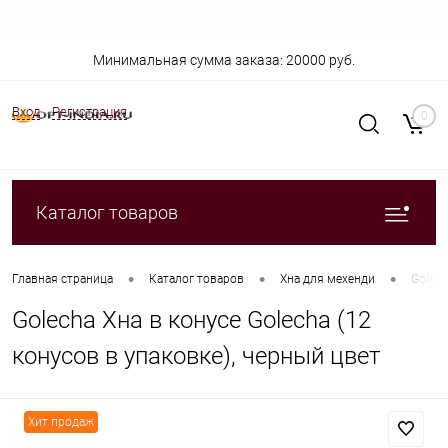
Минимальная сумма заказа: 20000 руб.
Вход
Регистрация
0
Каталог товаров
•
•
•
Главная страница
Каталог товаров
Хна для мехенди
Golech
Golecha Хна в конусе Golecha (12
конусов в упаковке), черный цвет
Хит продаж