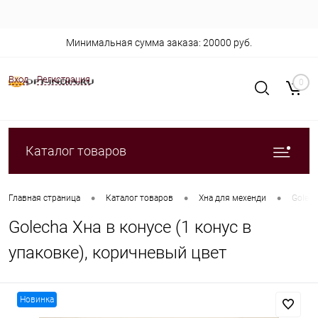
Минимальная сумма заказа: 20000 руб.
Вход
Регистрация
0
Каталог товаров
•
•
•
Главная страница
Каталог товаров
Хна для мехенди
Golech
Golecha Хна в конусе (1 конус в
упаковке), коричневый цвет
Новинка