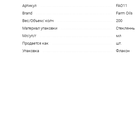
Артикул
FAO11
Brand
Farm Oils
Вес/Объем/ колч
200
Материал упаковки
Стеклянн
Мл/уп/г
мл
Продается как
шт.
Упаковка
Флакон